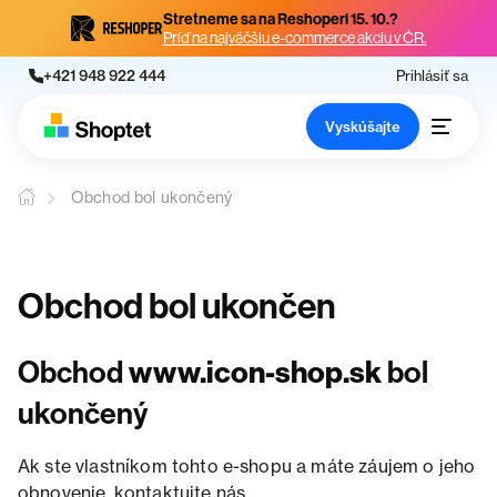
Stretneme sa na Reshoperi 15. 10.?
Príď na najväčšiu e-commerce akciu v ČR.
+421 948 922 444
Prihlásiť sa
Vyskúšajte
Obchod bol ukončený
Obchod bol ukončen
Obchod
www.icon-shop.sk
bol
ukončený
Ak ste vlastníkom tohto e-shopu a máte záujem o jeho
obnovenie, kontaktujte nás.