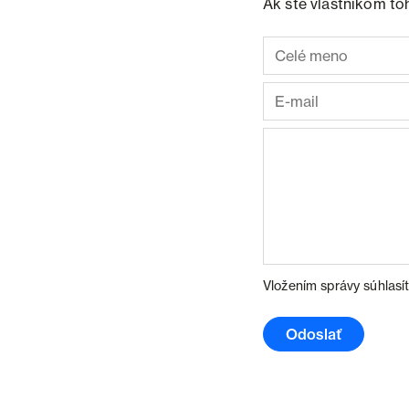
Ak ste vlastníkom to
Vložením správy súhlasí
Odoslať