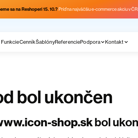
eme sa na Reshoperi 15. 10.?
Príď na najväčšiu e-commerce akciu v ČR
Funkcie
Cenník
Šablóny
Referencie
Podpora
Kontakt
d bol ukončen
www.icon-shop.sk
bol uko