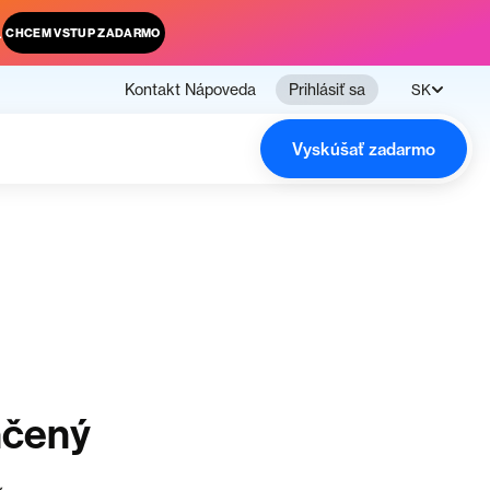
.
CHCEM VSTUP ZADARMO
Kontakt
Nápoveda
Prihlásiť sa
SK
Vyskúšať zadarmo
nčený