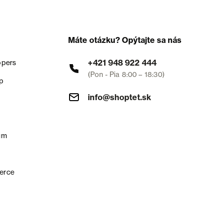
Máte otázku? Opýtajte sa nás
+421 948 922 444
opers
(Pon - Pia 8:00 – 18:30)
p
info@shoptet.sk
um
erce