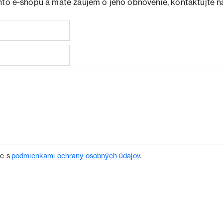
hto e-shopu a máte záujem o jeho obnovenie, kontaktujte n
te s
podmienkami ochrany osobných údajov
.