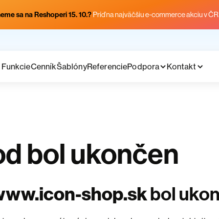
eme sa na Reshoperi 15. 10.?
Príď na najväčšiu e-commerce akciu v ČR
Funkcie
Cenník
Šablóny
Referencie
Podpora
Kontakt
d bol ukončen
www.icon-shop.sk
bol uko