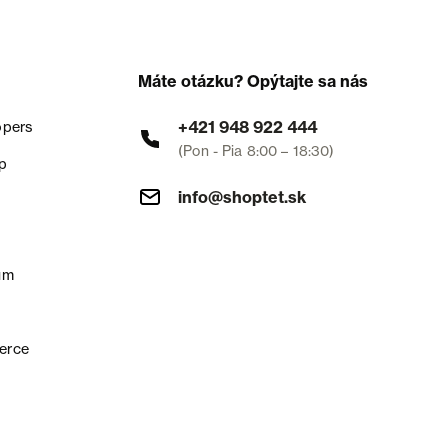
Máte otázku? Opýtajte sa nás
+421 948 922 444
opers
(Pon - Pia 8:00 – 18:30)
p
info@shoptet.sk
um
erce