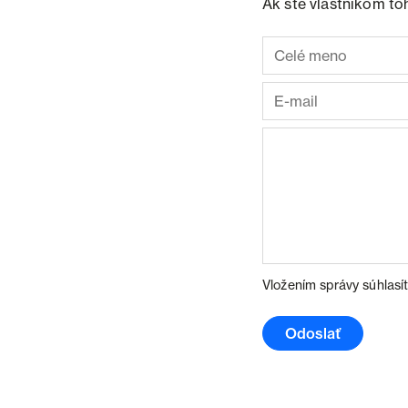
Ak ste vlastníkom to
Vložením správy súhlasí
Odoslať