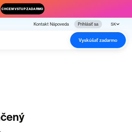
.
CHCEM VSTUP ZADARMO
Kontakt
Nápoveda
Prihlásiť sa
SK
Vyskúšať zadarmo
nčený