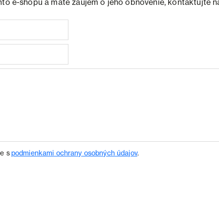
hto e-shopu a máte záujem o jeho obnovenie, kontaktujte n
te s
podmienkami ochrany osobných údajov
.