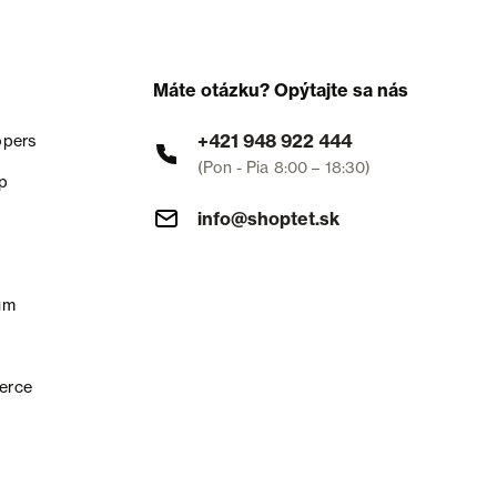
Máte otázku? Opýtajte sa nás
+421 948 922 444
opers
(Pon - Pia 8:00 – 18:30)
p
info@shoptet.sk
um
erce