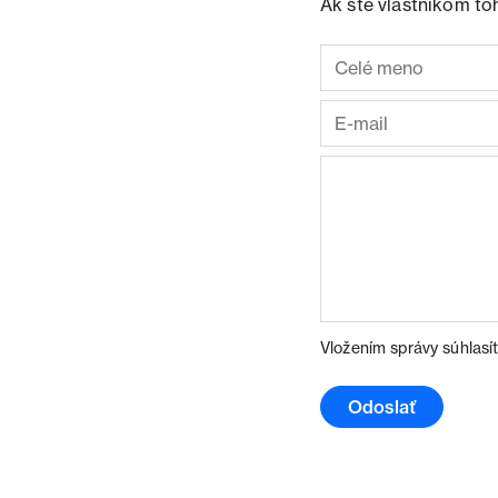
Ak ste vlastníkom to
Vložením správy súhlasí
Odoslať