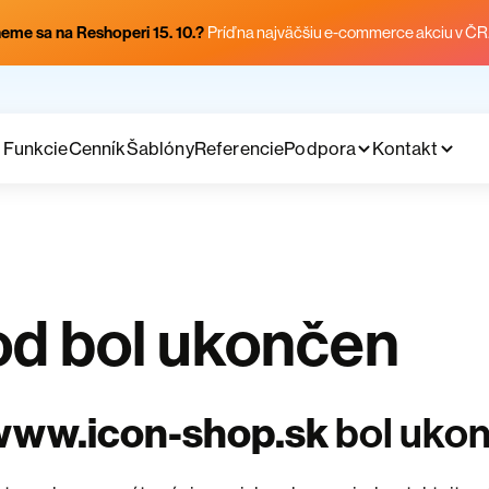
eme sa na Reshoperi 15. 10.?
Príď na najväčšiu e-commerce akciu v ČR
Funkcie
Cenník
Šablóny
Referencie
Podpora
Kontakt
d bol ukončen
www.icon-shop.sk
bol uko