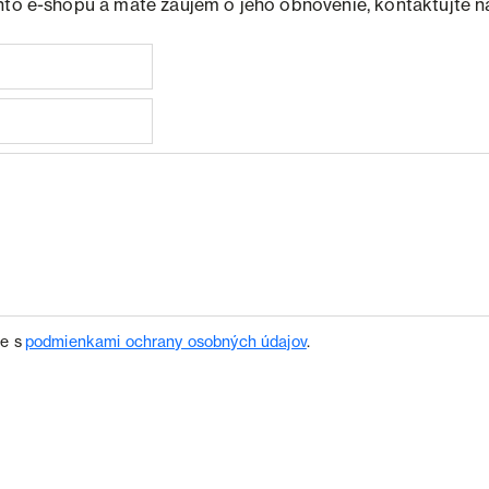
hto e-shopu a máte záujem o jeho obnovenie, kontaktujte n
te s
podmienkami ochrany osobných údajov
.