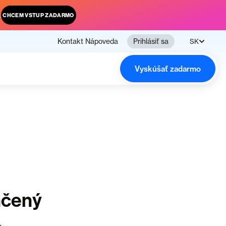
.
CHCEM VSTUP ZADARMO
Kontakt
Nápoveda
Prihlásiť sa
SK
Vyskúšať zadarmo
nčený