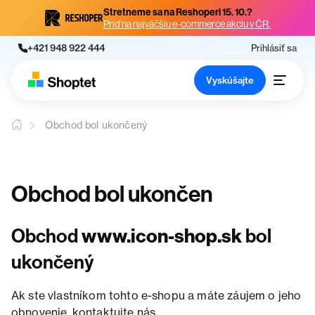
Stretneme sa na Reshoperi 15. 10.?
Príď na najväčšiu e-commerce akciu v ČR.
+421 948 922 444
Prihlásiť sa
Vyskúšajte
Obchod bol ukončený
Obchod bol ukončen
Obchod
www.icon-shop.sk
bol
ukončený
Ak ste vlastníkom tohto e-shopu a máte záujem o jeho
obnovenie, kontaktujte nás.