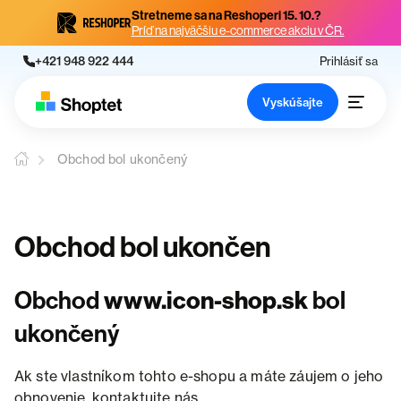
Stretneme sa na Reshoperi 15. 10.?
Príď na najväčšiu e-commerce akciu v ČR.
+421 948 922 444
Prihlásiť sa
Vyskúšajte
Obchod bol ukončený
Obchod bol ukončen
Obchod
www.icon-shop.sk
bol
ukončený
Ak ste vlastníkom tohto e-shopu a máte záujem o jeho
obnovenie, kontaktujte nás.