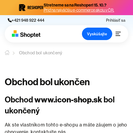
Stretneme sa na Reshoperi 15. 10.?
Príď na najväčšiu e-commerce akciu v ČR.
+421 948 922 444
Prihlásiť sa
Vyskúšajte
Obchod bol ukončený
Obchod bol ukončen
Obchod
www.icon-shop.sk
bol
ukončený
Ak ste vlastníkom tohto e-shopu a máte záujem o jeho
obnovenie, kontaktujte nás.