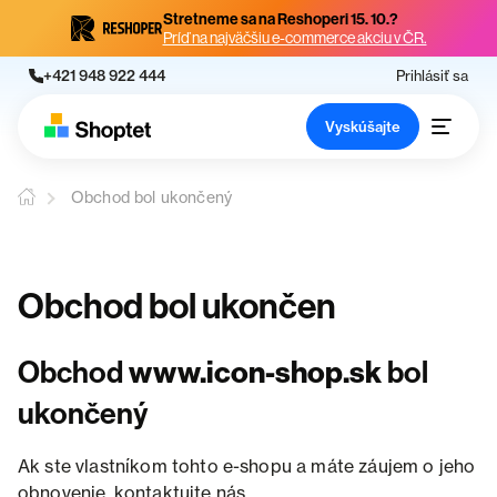
Stretneme sa na Reshoperi 15. 10.?
Príď na najväčšiu e-commerce akciu v ČR.
+421 948 922 444
Prihlásiť sa
Vyskúšajte
Obchod bol ukončený
Obchod bol ukončen
Obchod
www.icon-shop.sk
bol
ukončený
Ak ste vlastníkom tohto e-shopu a máte záujem o jeho
obnovenie, kontaktujte nás.