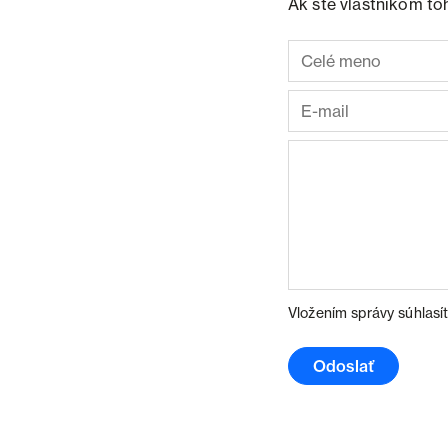
Ak ste vlastníkom to
Vložením správy súhlasí
Odoslať