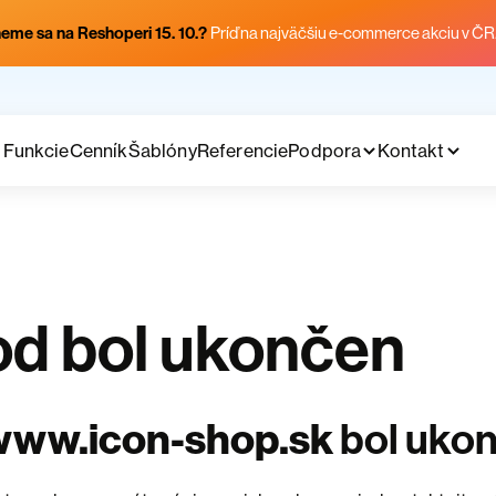
eme sa na Reshoperi 15. 10.?
Príď na najväčšiu e-commerce akciu v ČR
Funkcie
Cenník
Šablóny
Referencie
Podpora
Kontakt
d bol ukončen
www.icon-shop.sk
bol uko