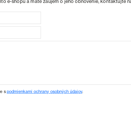
hto e-shopu a máte záujem o jeho obnovenie, kontaktujte n
te s
podmienkami ochrany osobných údajov
.