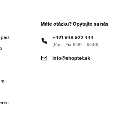
Máte otázku? Opýtajte sa nás
+421 948 922 444
opers
(Pon - Pia 8:00 – 18:30)
p
info@shoptet.sk
um
erce