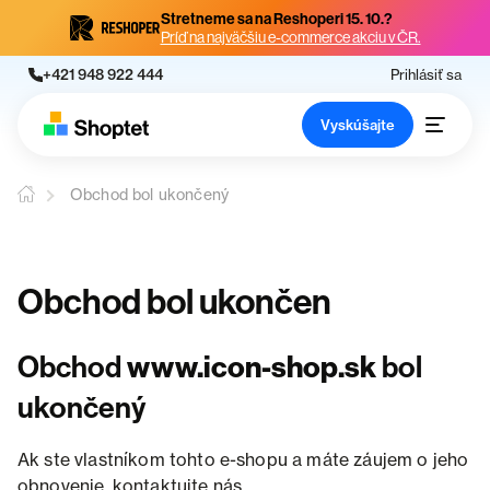
Stretneme sa na Reshoperi 15. 10.?
Príď na najväčšiu e-commerce akciu v ČR.
+421 948 922 444
Prihlásiť sa
Vyskúšajte
Obchod bol ukončený
Obchod bol ukončen
Obchod
www.icon-shop.sk
bol
ukončený
Ak ste vlastníkom tohto e-shopu a máte záujem o jeho
obnovenie, kontaktujte nás.