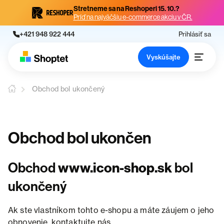
Stretneme sa na Reshoperi 15. 10.?
Príď na najväčšiu e-commerce akciu v ČR.
+421 948 922 444
Prihlásiť sa
Vyskúšajte
Obchod bol ukončený
Obchod bol ukončen
Obchod
www.icon-shop.sk
bol
ukončený
Ak ste vlastníkom tohto e-shopu a máte záujem o jeho
obnovenie, kontaktujte nás.