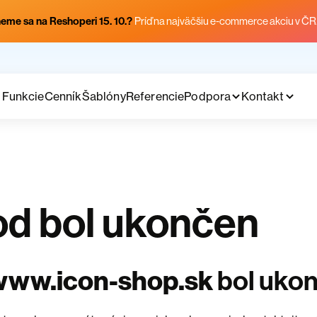
eme sa na Reshoperi 15. 10.?
Príď na najväčšiu e-commerce akciu v ČR
Funkcie
Cenník
Šablóny
Referencie
Podpora
Kontakt
d bol ukončen
www.icon-shop.sk
bol uko