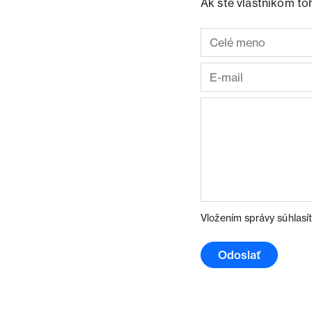
Ak ste vlastníkom to
Vložením správy súhlasí
Odoslať