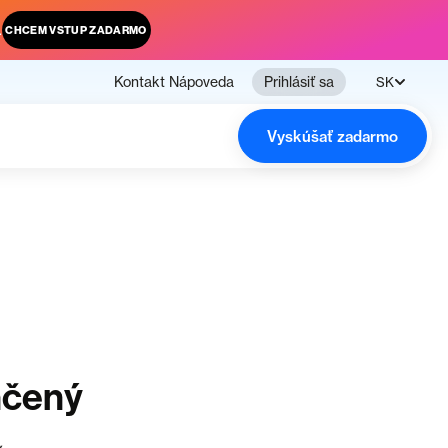
.
CHCEM VSTUP ZADARMO
Kontakt
Nápoveda
Prihlásiť sa
SK
Vyskúšať zadarmo
nčený