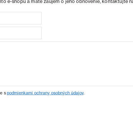
hto e-shopu a máte záujem o jeho obnovenie, kontaktujte n
te s
podmienkami ochrany osobných údajov
.