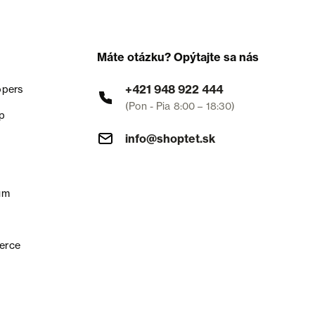
Máte otázku? Opýtajte sa nás
+421 948 922 444
opers
(Pon - Pia 8:00 – 18:30)
p
info@shoptet.sk
um
erce