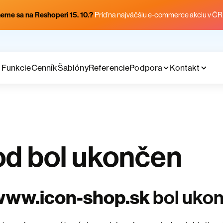
eme sa na Reshoperi 15. 10.?
Príď na najväčšiu e-commerce akciu v ČR
Funkcie
Cenník
Šablóny
Referencie
Podpora
Kontakt
d bol ukončen
www.icon-shop.sk
bol uko