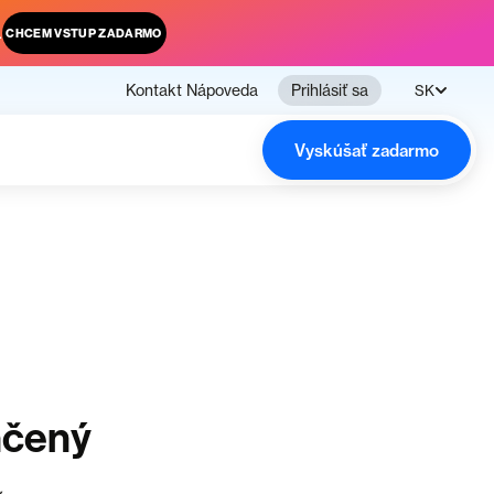
.
CHCEM VSTUP ZADARMO
Kontakt
Nápoveda
Prihlásiť sa
SK
Vyskúšať zadarmo
nčený