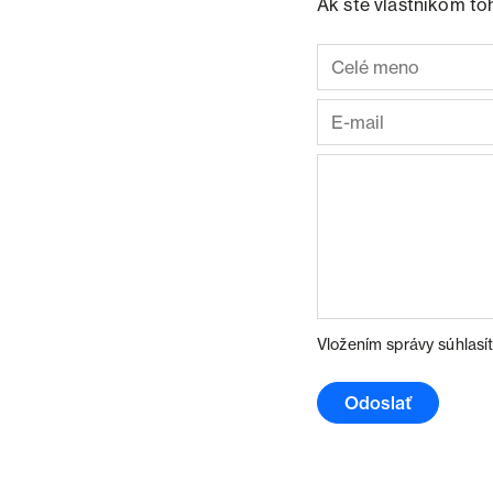
Ak ste vlastníkom to
Vložením správy súhlasí
Odoslať