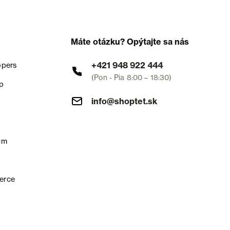
Máte otázku? Opýtajte sa nás
+421 948 922 444
opers
(Pon - Pia 8:00 – 18:30)
p
info@shoptet.sk
um
erce