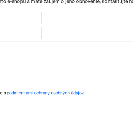
hto e-shopu a máte záujem o jeho obnovenie, kontaktujte n
te s
podmienkami ochrany osobných údajov
.