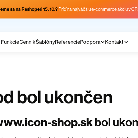
eme sa na Reshoperi 15. 10.?
Príď na najväčšiu e-commerce akciu v ČR
Funkcie
Cenník
Šablóny
Referencie
Podpora
Kontakt
d bol ukončen
www.icon-shop.sk
bol uko