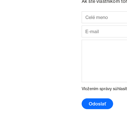
Ak ste vlastníkom to
Vložením správy súhlasí
Odoslať