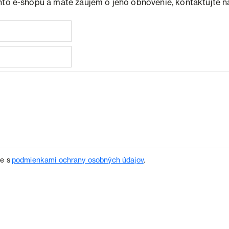
hto e-shopu a máte záujem o jeho obnovenie, kontaktujte n
te s
podmienkami ochrany osobných údajov
.