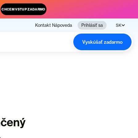
.
CHCEM VSTUP ZADARMO
Kontakt
Nápoveda
Prihlásiť sa
SK
Vyskúšať zadarmo
nčený