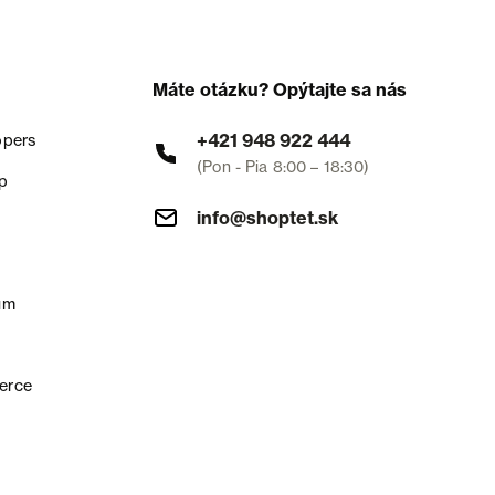
Máte otázku? Opýtajte sa nás
+421 948 922 444
opers
(Pon - Pia 8:00 – 18:30)
p
info@shoptet.sk
um
erce