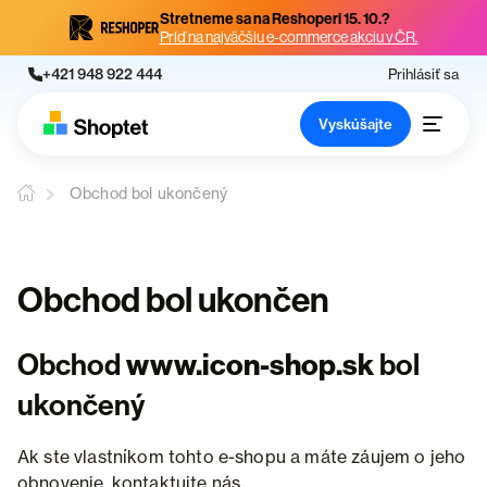
Stretneme sa na Reshoperi 15. 10.?
Príď na najväčšiu e-commerce akciu v ČR.
+421 948 922 444
Prihlásiť sa
Vyskúšajte
Obchod bol ukončený
Obchod bol ukončen
Obchod
www.icon-shop.sk
bol
ukončený
Ak ste vlastníkom tohto e-shopu a máte záujem o jeho
obnovenie, kontaktujte nás.