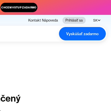
.
CHCEM VSTUP ZADARMO
Kontakt
Nápoveda
Prihlásiť sa
SK
Vyskúšať zadarmo
nčený