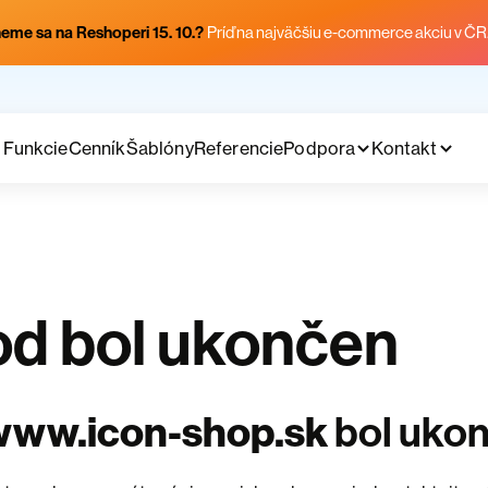
eme sa na Reshoperi 15. 10.?
Príď na najväčšiu e-commerce akciu v ČR
Funkcie
Cenník
Šablóny
Referencie
Podpora
Kontakt
d bol ukončen
www.icon-shop.sk
bol uko