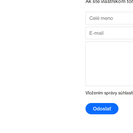
Ak ste vlastníkom to
Vložením správy súhlasí
Odoslať