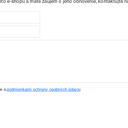
hto e-shopu a máte záujem o jeho obnovenie, kontaktujte n
te s
podmienkami ochrany osobných údajov
.