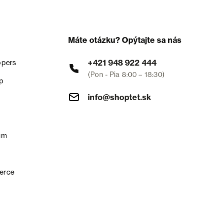
Máte otázku? Opýtajte sa nás
+421 948 922 444
opers
(Pon - Pia 8:00 – 18:30)
p
info@shoptet.sk
um
erce