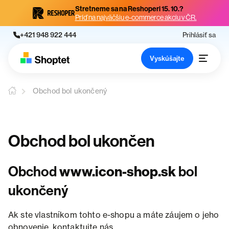
Stretneme sa na Reshoperi 15. 10.?
Príď na najväčšiu e-commerce akciu v ČR.
+421 948 922 444
Prihlásiť sa
Vyskúšajte
Obchod bol ukončený
Obchod bol ukončen
Obchod
www.icon-shop.sk
bol
ukončený
Ak ste vlastníkom tohto e-shopu a máte záujem o jeho
obnovenie, kontaktujte nás.