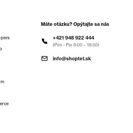
Máte otázku? Opýtajte sa nás
+421 948 922 444
opers
(Pon - Pia 8:00 – 18:30)
p
info@shoptet.sk
um
erce