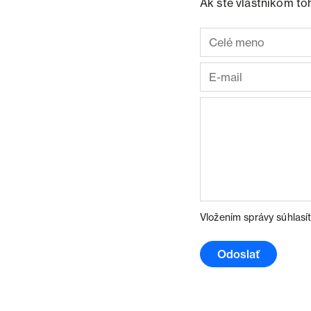
Ak ste vlastníkom to
Vložením správy súhlasí
Odoslať