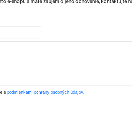
hto e-shopu a máte záujem o jeho obnovenie, kontaktujte n
te s
podmienkami ochrany osobných údajov
.