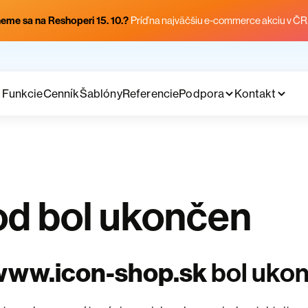
eme sa na Reshoperi 15. 10.?
Príď na najväčšiu e-commerce akciu v ČR
Funkcie
Cenník
Šablóny
Referencie
Podpora
Kontakt
d bol ukončen
www.icon-shop.sk
bol uko