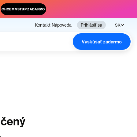
.
CHCEM VSTUP ZADARMO
Kontakt
Nápoveda
Prihlásiť sa
SK
Vyskúšať zadarmo
nčený