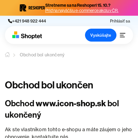
Stretneme sa na Reshoperi 15. 10.?
Príď na najväčšiu e-commerce akciu v ČR.
+421 948 922 444
Prihlásiť sa
Vyskúšajte
Obchod bol ukončený
Obchod bol ukončen
Obchod
www.icon-shop.sk
bol
ukončený
Ak ste vlastníkom tohto e-shopu a máte záujem o jeho
obnovenie, kontaktujte nás.