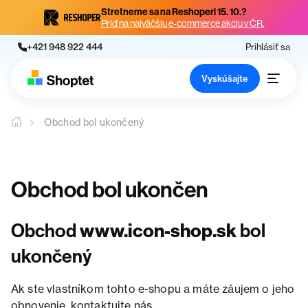
Stretneme sa na Reshoperi 15. 10.?
Príď na najväčšiu e-commerce akciu v ČR.
+421 948 922 444
Prihlásiť sa
Vyskúšajte
Obchod bol ukončený
Obchod bol ukončen
Obchod
www.icon-shop.sk
bol
ukončený
Ak ste vlastníkom tohto e-shopu a máte záujem o jeho
obnovenie, kontaktujte nás.