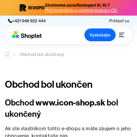
Stretneme sa na Reshoperi 15. 10.?
Príď na najväčšiu e-commerce akciu v ČR.
+421 948 922 444
Prihlásiť sa
Vyskúšajte
Obchod bol ukončený
Obchod bol ukončen
Obchod
www.icon-shop.sk
bol
ukončený
Ak ste vlastníkom tohto e-shopu a máte záujem o jeho
obnovenie, kontaktujte nás.