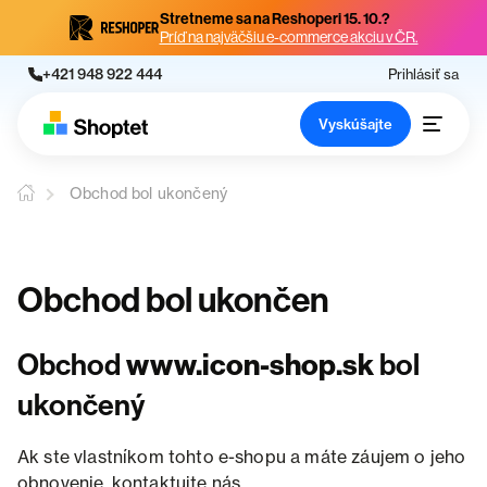
Stretneme sa na Reshoperi 15. 10.?
Príď na najväčšiu e-commerce akciu v ČR.
+421 948 922 444
Prihlásiť sa
Vyskúšajte
Obchod bol ukončený
Obchod bol ukončen
Obchod
www.icon-shop.sk
bol
ukončený
Ak ste vlastníkom tohto e-shopu a máte záujem o jeho
obnovenie, kontaktujte nás.