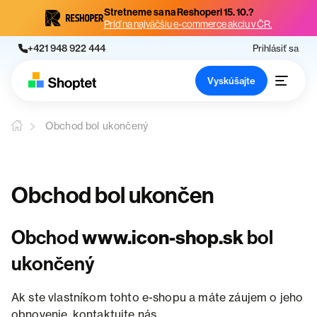
Stretneme sa na Reshoperi 15. 10.?
Príď na najväčšiu e-commerce akciu v ČR.
+421 948 922 444
Prihlásiť sa
Vyskúšajte
Obchod bol ukončený
Obchod bol ukončen
Obchod
www.icon-shop.sk
bol
ukončený
Ak ste vlastníkom tohto e-shopu a máte záujem o jeho
obnovenie, kontaktujte nás.