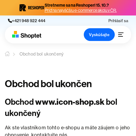
Stretneme sa na Reshoperi 15. 10.?
Príď na najväčšiu e-commerce akciu v ČR.
+421 948 922 444
Prihlásiť sa
Vyskúšajte
Obchod bol ukončený
Obchod bol ukončen
Obchod
www.icon-shop.sk
bol
ukončený
Ak ste vlastníkom tohto e-shopu a máte záujem o jeho
obnovenie, kontaktujte nás.