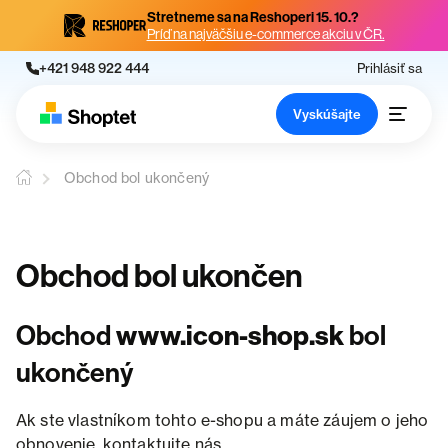
Stretneme sa na Reshoperi 15. 10.?
Príď na najväčšiu e-commerce akciu v ČR.
+421 948 922 444
Prihlásiť sa
Vyskúšajte
Obchod bol ukončený
Obchod bol ukončen
Obchod
www.icon-shop.sk
bol
ukončený
Ak ste vlastníkom tohto e-shopu a máte záujem o jeho
obnovenie, kontaktujte nás.