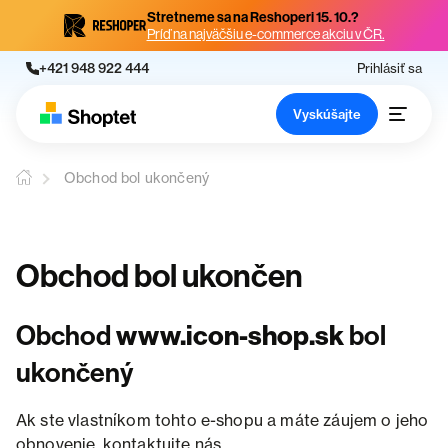
Stretneme sa na Reshoperi 15. 10.?
Príď na najväčšiu e-commerce akciu v ČR.
+421 948 922 444
Prihlásiť sa
Vyskúšajte
Obchod bol ukončený
Obchod bol ukončen
Obchod
www.icon-shop.sk
bol
ukončený
Ak ste vlastníkom tohto e-shopu a máte záujem o jeho
obnovenie, kontaktujte nás.