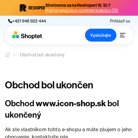
Stretneme sa na Reshoperi 15. 10.?
Príď na najväčšiu e-commerce akciu v ČR.
+421 948 922 444
Prihlásiť sa
Vyskúšajte
Obchod bol ukončený
Obchod bol ukončen
Obchod
www.icon-shop.sk
bol
ukončený
Ak ste vlastníkom tohto e-shopu a máte záujem o jeho
obnovenie, kontaktujte nás.