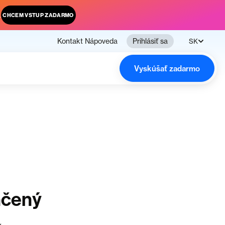
.
CHCEM VSTUP ZADARMO
Kontakt
Nápoveda
Prihlásiť sa
SK
Vyskúšať zadarmo
nčený