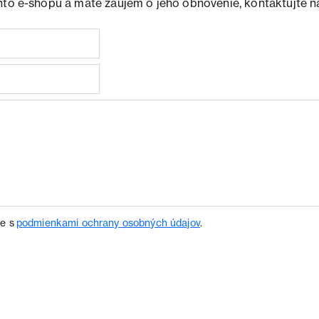
hto e-shopu a máte záujem o jeho obnovenie, kontaktujte n
te s
podmienkami ochrany osobných údajov
.