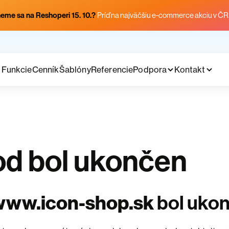
eme sa na Reshoperi 15. 10.?
Príď na najväčšiu e-commerce akciu v ČR
Funkcie
Cenník
Šablóny
Referencie
Podpora
Kontakt
d bol ukončen
www.icon-shop.sk
bol uko