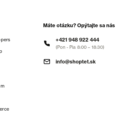
Máte otázku? Opýtajte sa nás
+421 948 922 444
opers
(Pon - Pia 8:00 – 18:30)
p
info@shoptet.sk
um
erce