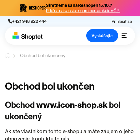
Stretneme sa na Reshoperi 15. 10.?
Príď na najväčšiu e-commerce akciu v ČR.
+421 948 922 444
Prihlásiť sa
Vyskúšajte
Obchod bol ukončený
Obchod bol ukončen
Obchod
www.icon-shop.sk
bol
ukončený
Ak ste vlastníkom tohto e-shopu a máte záujem o jeho
obnovenie, kontaktujte nás.