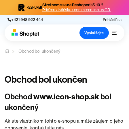
Stretneme sa na Reshoperi 15. 10.?
Príď na najväčšiu e-commerce akciu v ČR.
+421 948 922 444
Prihlásiť sa
Vyskúšajte
Obchod bol ukončený
Obchod bol ukončen
Obchod
www.icon-shop.sk
bol
ukončený
Ak ste vlastníkom tohto e-shopu a máte záujem o jeho
obnovenie, kontaktujte nás.