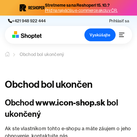
Stretneme sa na Reshoperi 15. 10.?
Príď na najväčšiu e-commerce akciu v ČR.
+421 948 922 444
Prihlásiť sa
Vyskúšajte
Obchod bol ukončený
Obchod bol ukončen
Obchod
www.icon-shop.sk
bol
ukončený
Ak ste vlastníkom tohto e-shopu a máte záujem o jeho
obnovenie, kontaktujte nás.