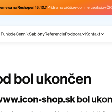
eme sa na Reshoperi 15. 10.?
Príď na najväčšiu e-commerce akciu v ČR
Funkcie
Cenník
Šablóny
Referencie
Podpora
Kontakt
d bol ukončen
www.icon-shop.sk
bol uko