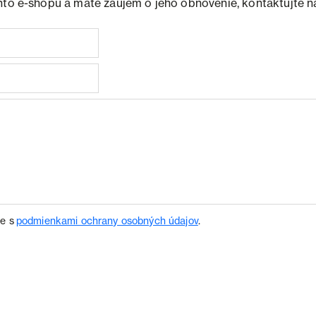
hto e-shopu a máte záujem o jeho obnovenie, kontaktujte n
te s
podmienkami ochrany osobných údajov
.