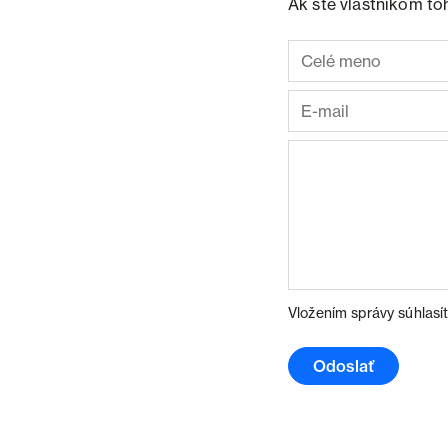
Ak ste vlastníkom to
Vložením správy súhlasí
Odoslať