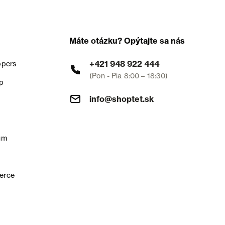
Máte otázku? Opýtajte sa nás
+421 948 922 444
opers
(Pon - Pia 8:00 – 18:30)
p
info@shoptet.sk
um
erce