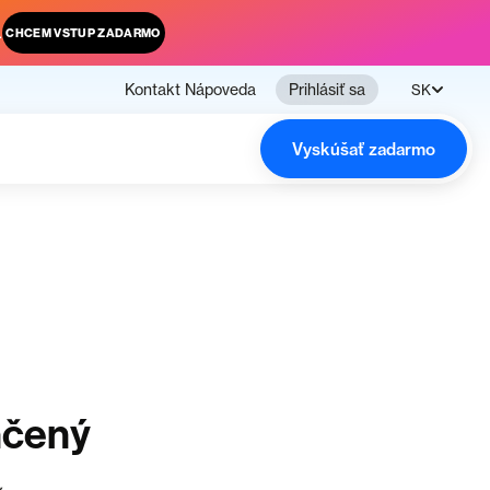
.
CHCEM VSTUP ZADARMO
Kontakt
Nápoveda
Prihlásiť sa
SK
Vyskúšať zadarmo
nčený