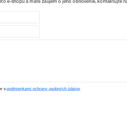
hto e-shopu a máte záujem o jeho obnovenie, kontaktujte n
te s
podmienkami ochrany osobných údajov
.