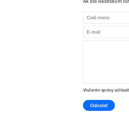
Ak ste vlastníkom to
Vložením správy súhlasí
Odoslať