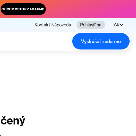
.
CHCEM VSTUP ZADARMO
Kontakt
Nápoveda
Prihlásiť sa
SK
Vyskúšať zadarmo
nčený