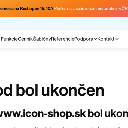
eme sa na Reshoperi 15. 10.?
Príď na najväčšiu e-commerce akciu v ČR
Funkcie
Cenník
Šablóny
Referencie
Podpora
Kontakt
d bol ukončen
www.icon-shop.sk
bol uko