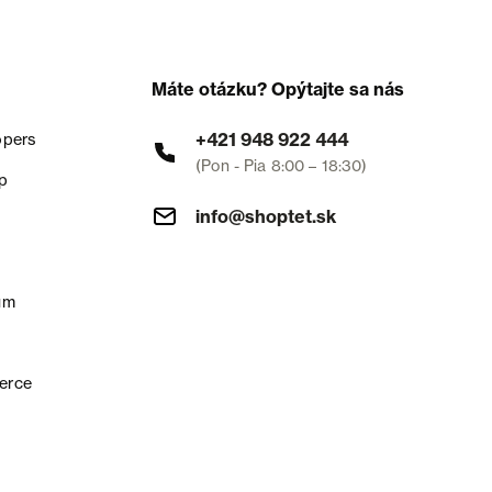
Máte otázku? Opýtajte sa nás
+421 948 922 444
opers
(Pon - Pia 8:00 – 18:30)
p
info@shoptet.sk
um
erce