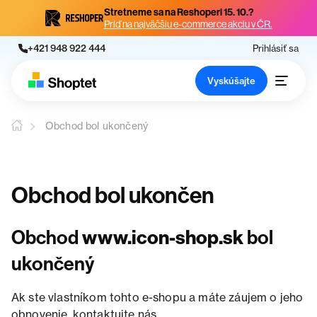
Stretneme sa na Reshoperi 15. 10.?
Príď na najväčšiu e-commerce akciu v ČR.
+421 948 922 444
Prihlásiť sa
Vyskúšajte
Obchod bol ukončený
Obchod bol ukončen
Obchod
www.icon-shop.sk
bol
ukončený
Ak ste vlastníkom tohto e-shopu a máte záujem o jeho
obnovenie, kontaktujte nás.