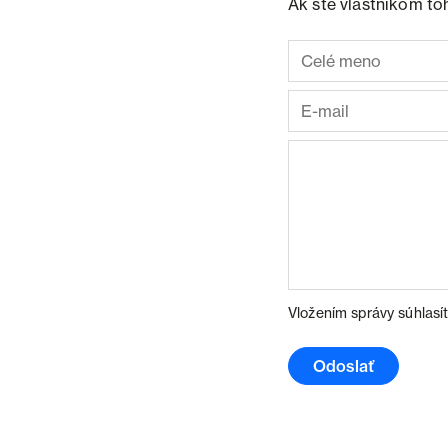
Ak ste vlastníkom to
Vložením správy súhlasí
Odoslať