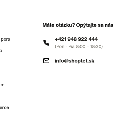
Máte otázku? Opýtajte sa nás
+421 948 922 444
opers
(Pon - Pia 8:00 – 18:30)
p
info@shoptet.sk
um
erce