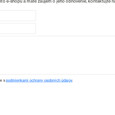
hto e-shopu a máte záujem o jeho obnovenie, kontaktujte n
te s
podmienkami ochrany osobných údajov
.