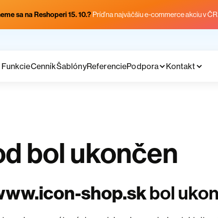
eme sa na Reshoperi 15. 10.?
Príď na najväčšiu e-commerce akciu v ČR
Funkcie
Cenník
Šablóny
Referencie
Podpora
Kontakt
d bol ukončen
www.icon-shop.sk
bol uko