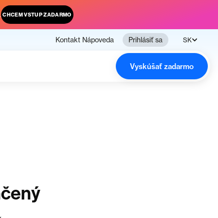
.
CHCEM VSTUP ZADARMO
Kontakt
Nápoveda
Prihlásiť sa
SK
Vyskúšať zadarmo
nčený