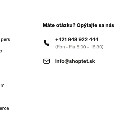
Máte otázku? Opýtajte sa nás
+421 948 922 444
opers
(Pon - Pia 8:00 – 18:30)
p
info@shoptet.sk
um
erce