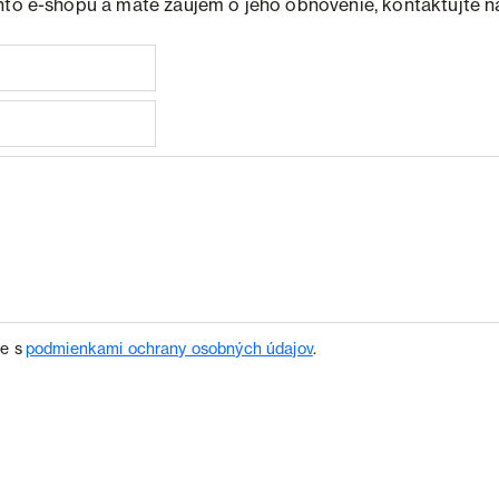
hto e-shopu a máte záujem o jeho obnovenie, kontaktujte n
te s
podmienkami ochrany osobných údajov
.