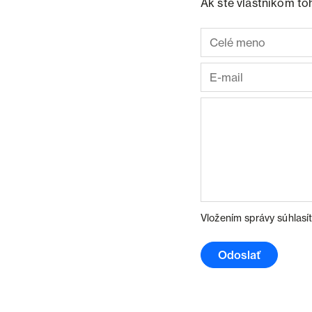
Ak ste vlastníkom to
Vložením správy súhlasí
Odoslať