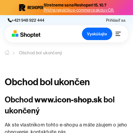
Stretneme sa na Reshoperi 15. 10.?
Príď na najväčšiu e-commerce akciu v ČR.
+421 948 922 444
Prihlásiť sa
Vyskúšajte
Obchod bol ukončený
Obchod bol ukončen
Obchod
www.icon-shop.sk
bol
ukončený
Ak ste vlastníkom tohto e-shopu a máte záujem o jeho
obnovenie, kontaktujte nás.