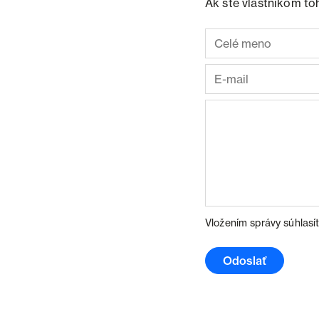
Ak ste vlastníkom to
Vložením správy súhlasí
Odoslať