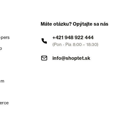
Máte otázku? Opýtajte sa nás
+421 948 922 444
opers
(Pon - Pia 8:00 – 18:30)
p
info@shoptet.sk
um
erce