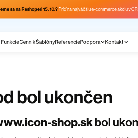
eme sa na Reshoperi 15. 10.?
Príď na najväčšiu e-commerce akciu v ČR
Funkcie
Cenník
Šablóny
Referencie
Podpora
Kontakt
d bol ukončen
www.icon-shop.sk
bol uko