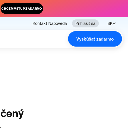
.
CHCEM VSTUP ZADARMO
Kontakt
Nápoveda
Prihlásiť sa
SK
Vyskúšať zadarmo
nčený