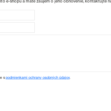
hto e-shopu a máte záujem o jeho obnovenie, kontaktujte n
te s
podmienkami ochrany osobných údajov
.