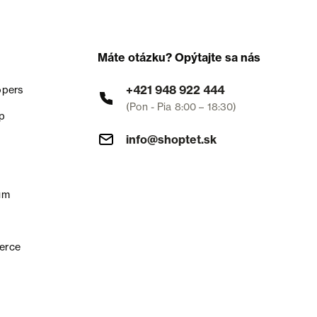
Máte otázku? Opýtajte sa nás
+421 948 922 444
opers
(Pon - Pia 8:00 – 18:30)
p
info@shoptet.sk
um
erce