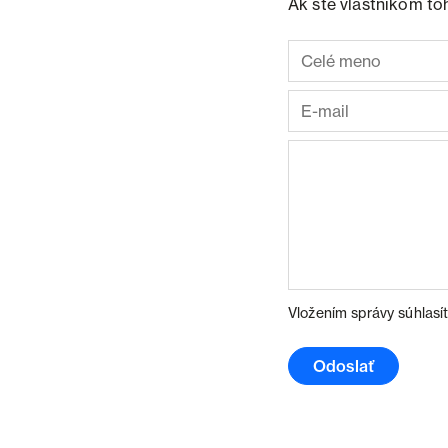
Ak ste vlastníkom to
Vložením správy súhlasí
Odoslať