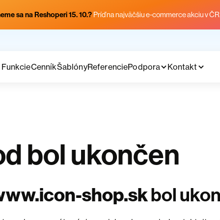
eme sa na Reshoperi 15. 10.?
Príď na najväčšiu e-commerce akciu v ČR
Funkcie
Cenník
Šablóny
Referencie
Podpora
Kontakt
d bol ukončen
www.icon-shop.sk
bol uko