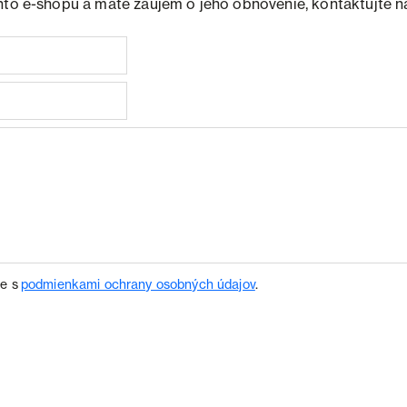
hto e-shopu a máte záujem o jeho obnovenie, kontaktujte n
te s
podmienkami ochrany osobných údajov
.