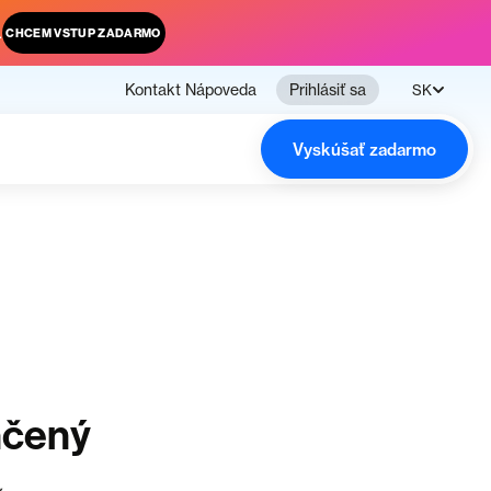
.
CHCEM VSTUP ZADARMO
Kontakt
Nápoveda
Prihlásiť sa
SK
Vyskúšať zadarmo
nčený