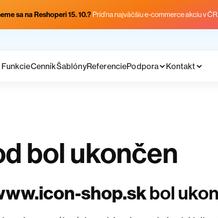
eme sa na Reshoperi 15. 10.?
Príď na najväčšiu e-commerce akciu v ČR
Funkcie
Cenník
Šablóny
Referencie
Podpora
Kontakt
d bol ukončen
www.icon-shop.sk
bol uko