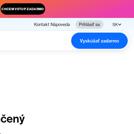
.
CHCEM VSTUP ZADARMO
Kontakt
Nápoveda
Prihlásiť sa
SK
Vyskúšať zadarmo
nčený