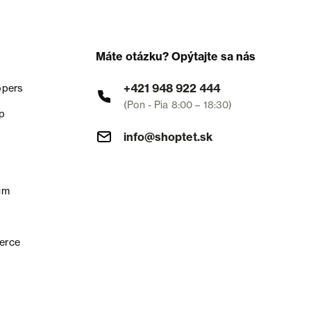
Máte otázku? Opýtajte sa nás
+421 948 922 444
opers
(Pon - Pia 8:00 – 18:30)
p
info@shoptet.sk
um
erce