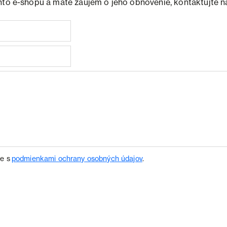
hto e-shopu a máte záujem o jeho obnovenie, kontaktujte n
te s
podmienkami ochrany osobných údajov
.