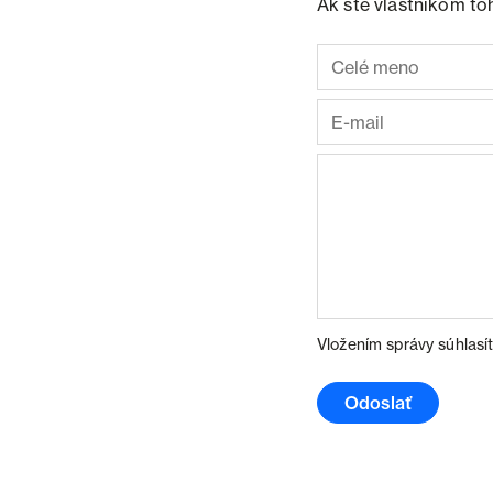
Ak ste vlastníkom to
Vložením správy súhlasí
Odoslať