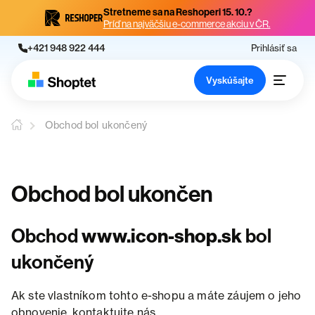
Stretneme sa na Reshoperi 15. 10.?
Príď na najväčšiu e-commerce akciu v ČR.
+421 948 922 444
Prihlásiť sa
Vyskúšajte
Obchod bol ukončený
Obchod bol ukončen
Obchod
www.icon-shop.sk
bol
ukončený
Ak ste vlastníkom tohto e-shopu a máte záujem o jeho
obnovenie, kontaktujte nás.