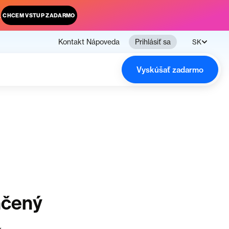
.
CHCEM VSTUP ZADARMO
Kontakt
Nápoveda
Prihlásiť sa
SK
Vyskúšať zadarmo
nčený