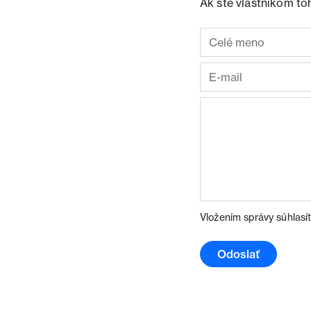
Ak ste vlastníkom to
Vložením správy súhlasí
Odoslať