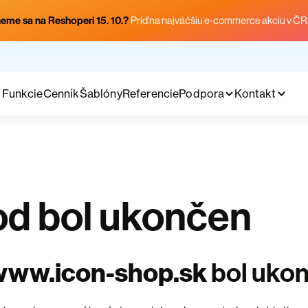
eme sa na Reshoperi 15. 10.?
Príď na najväčšiu e-commerce akciu v ČR
Funkcie
Cenník
Šablóny
Referencie
Podpora
Kontakt
d bol ukončen
www.icon-shop.sk
bol uko