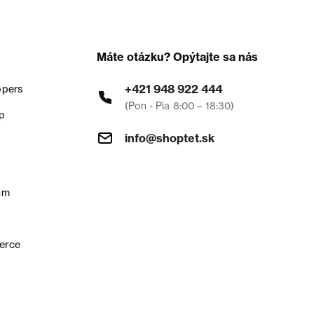
Máte otázku? Opýtajte sa nás
+421 948 922 444
opers
(Pon - Pia 8:00 – 18:30)
p
info@shoptet.sk
um
erce