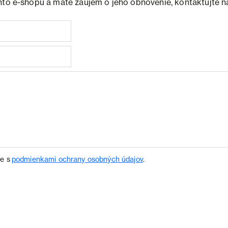
hto e-shopu a máte záujem o jeho obnovenie, kontaktujte n
te s
podmienkami ochrany osobných údajov
.