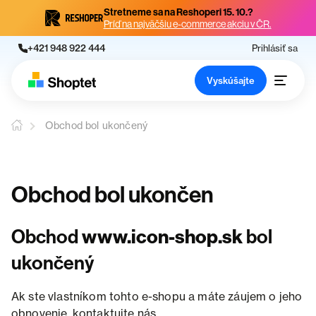
Stretneme sa na Reshoperi 15. 10.?
Príď na najväčšiu e-commerce akciu v ČR.
+421 948 922 444
Prihlásiť sa
Vyskúšajte
Obchod bol ukončený
Obchod bol ukončen
Obchod
www.icon-shop.sk
bol
ukončený
Ak ste vlastníkom tohto e-shopu a máte záujem o jeho
obnovenie, kontaktujte nás.