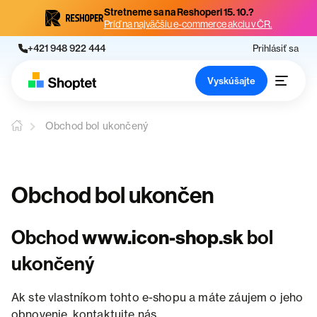
Stretneme sa na Reshoperi 15. 10.?
Príď na najväčšiu e-commerce akciu v ČR.
+421 948 922 444
Prihlásiť sa
Vyskúšajte
Obchod bol ukončený
Obchod bol ukončen
Obchod
www.icon-shop.sk
bol
ukončený
Ak ste vlastníkom tohto e-shopu a máte záujem o jeho
obnovenie, kontaktujte nás.