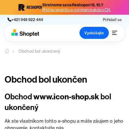
Stretneme sa na Reshoperi 15. 10.?
Príď na najväčšiu e-commerce akciu v ČR.
+421 948 922 444
Prihlásiť sa
Vyskúšajte
Obchod bol ukončený
Obchod bol ukončen
Obchod
www.icon-shop.sk
bol
ukončený
Ak ste vlastníkom tohto e-shopu a máte záujem o jeho
obnovenie, kontaktujte nás.