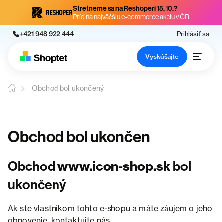
Stretneme sa na Reshoperi 15. 10.?
Príď na najväčšiu e-commerce akciu v ČR.
+421 948 922 444
Prihlásiť sa
Vyskúšajte
Obchod bol ukončený
Obchod bol ukončen
Obchod
www.icon-shop.sk
bol
ukončený
Ak ste vlastníkom tohto e-shopu a máte záujem o jeho
obnovenie, kontaktujte nás.