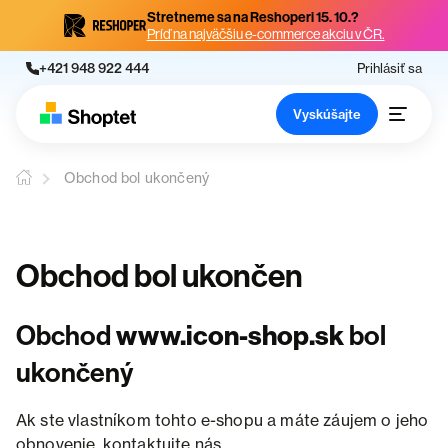
Stretneme sa na Reshoperi 15. 10.?
Príď na najväčšiu e-commerce akciu v ČR.
+421 948 922 444
Prihlásiť sa
Vyskúšajte
Obchod bol ukončený
Obchod bol ukončen
Obchod
www.icon-shop.sk
bol
ukončený
Ak ste vlastníkom tohto e-shopu a máte záujem o jeho
obnovenie, kontaktujte nás.