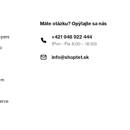
Máte otázku? Opýtajte sa nás
+421 948 922 444
opers
(Pon - Pia 8:00 – 18:30)
p
info@shoptet.sk
um
erce