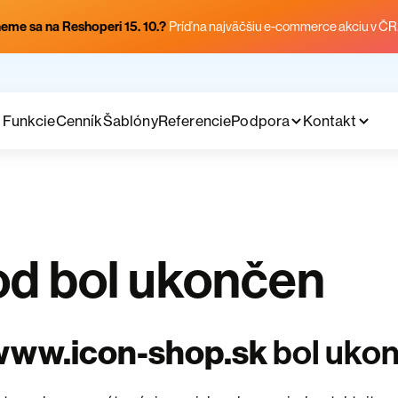
eme sa na Reshoperi 15. 10.?
Príď na najväčšiu e-commerce akciu v ČR
Funkcie
Cenník
Šablóny
Referencie
Podpora
Kontakt
d bol ukončen
www.icon-shop.sk
bol uko