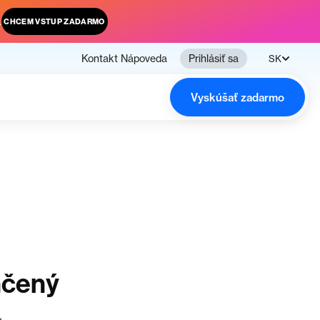
.
CHCEM VSTUP ZADARMO
Kontakt
Nápoveda
Prihlásiť sa
SK
Vyskúšať zadarmo
nčený