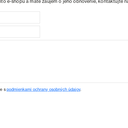
hto e-shopu a máte záujem o jeho obnovenie, kontaktujte n
te s
podmienkami ochrany osobných údajov
.