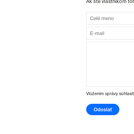
Ak ste vlastníkom to
Vložením správy súhlasí
Odoslať