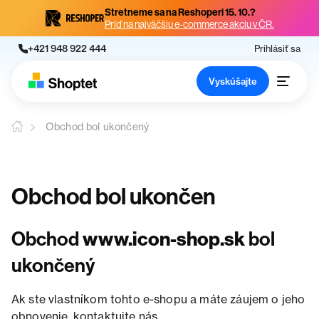
Stretneme sa na Reshoperi 15. 10.?
Príď na najväčšiu e-commerce akciu v ČR.
+421 948 922 444
Prihlásiť sa
Vyskúšajte
Obchod bol ukončený
Obchod bol ukončen
Obchod
www.icon-shop.sk
bol
ukončený
Ak ste vlastníkom tohto e-shopu a máte záujem o jeho
obnovenie, kontaktujte nás.