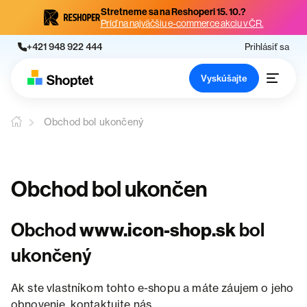
Stretneme sa na Reshoperi 15. 10.?
Príď na najväčšiu e-commerce akciu v ČR.
+421 948 922 444
Prihlásiť sa
Vyskúšajte
Obchod bol ukončený
Obchod bol ukončen
Obchod
www.icon-shop.sk
bol
ukončený
Ak ste vlastníkom tohto e-shopu a máte záujem o jeho
obnovenie, kontaktujte nás.